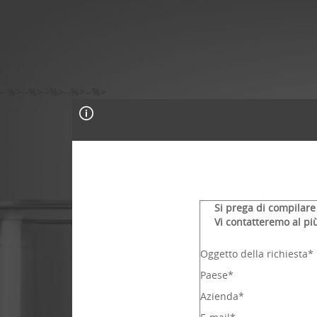
--%>--%>--%>--%>--%>
Si prega di compilare
Vi contatteremo al più
Oggetto della richiesta*
Paese*
Azienda*