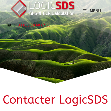
MENU
Tél. :
+33 (0)3 88 60 67 55
Contacter LogicSDS