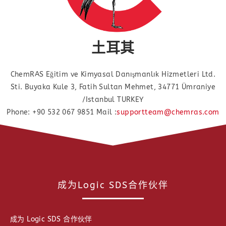
土耳其
ChemRAS Eğitim ve Kimyasal Danışmanlık Hizmetleri Ltd.
Sti. Buyaka Kule 3, Fatih Sultan Mehmet, 34771 Ümraniye
/Istanbul TURKEY
Phone: +90 532 067 9851 Mail :
supportteam@chemras.com
成为Logic SDS合作伙伴
成为 Logic SDS 合作伙伴