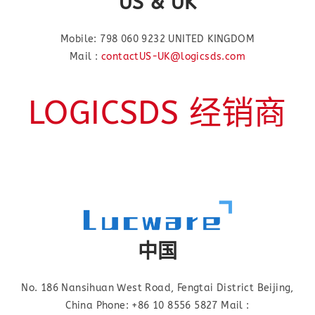
US & UK
Mobile: 798 060 9232 UNITED KINGDOM
Mail :
contactUS-UK@logicsds.com
LOGICSDS 经销商
中国
No. 186 Nansihuan West Road, Fengtai District Beijing,
China Phone: +86 10 8556 5827 Mail :