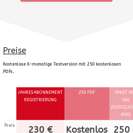
Preise
Kostenlose 6-monatige Testversion mit 250 kostenlosen
PDFs.
JAHRESABONNEMENT
250 PDF
PAKET M
REGISTRIERUNG
500
ZUSÄTZLI
PDFS
Preis
230 €
Kostenlos
250